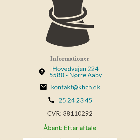
Informationer
Hovedvejen 224
5580 - Nørre Aaby
kontakt@kbch.dk
25 24 23 45
CVR:
38110292
Åbent: Efter aftale