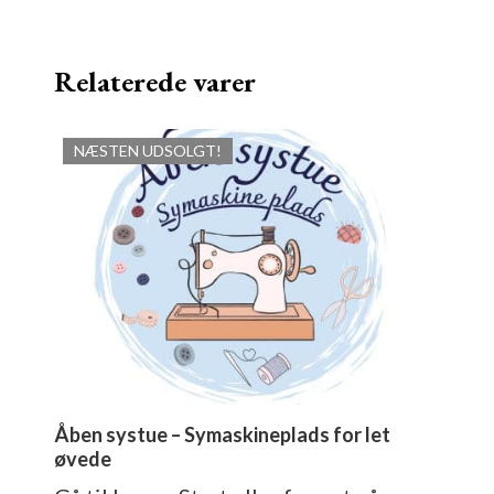
Relaterede varer
NÆSTEN UDSOLGT!
Åben systue – Symaskineplads for let
øvede