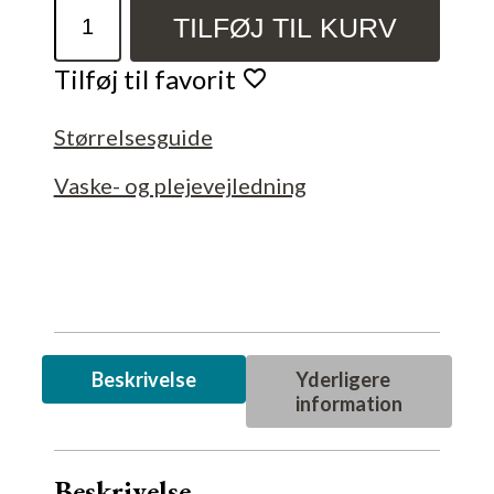
Vævet
TILFØJ TIL KURV
perlearmbånds
workshop
Tilføj til favorit
d.
5.
Størrelsesguide
september
2026
Vaske- og plejevejledning
antal
Beskrivelse
Yderligere
information
Beskrivelse