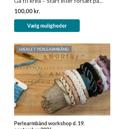
Gå til krea – Start eller forsæt på...
100,00
kr.
Dette
Vælg muligheder
vare
har
flere
HÆKLET PERLEARMBÅND
varianter.
Mulighederne
kan
vælges
på
varesiden
Perlearmbånd workshop d. 19.