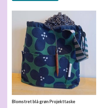
var:
er:
300,00 kr..
150,00 kr..
Blomstret blå grøn Projekttaske