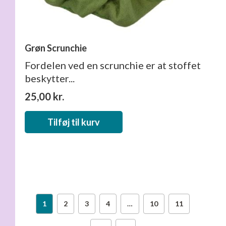
Grøn Scrunchie
Fordelen ved en scrunchie er at stoffet
beskytter...
25,00
kr.
Tilføj til kurv
1
2
3
4
…
10
11