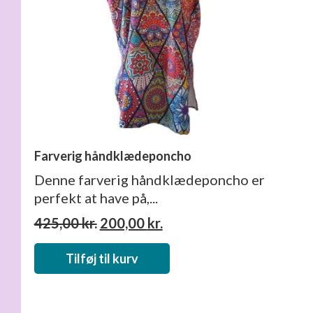
Farverig håndklædeponcho
Denne farverig håndklædeponcho er
perfekt at have på,...
Den
Den
425,00
kr.
200,00
kr.
oprindelige
aktuelle
pris
pris
Tilføj til kurv
var:
er:
425,00 kr..
200,00 kr..