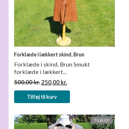
Forklæde i lækkert skind, Brun
Forklæde i skind, Brun Smukt
forklæde i lækkert...
Den
Den
500,00
kr.
250,00
kr.
oprindelige
aktuelle
pris
pris
Tilføj til kurv
var:
er:
500,00 kr..
250,00 kr..
TILBUD!