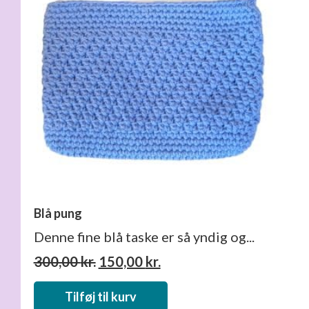
Blå pung
Denne fine blå taske er så yndig og...
Den
Den
300,00
kr.
150,00
kr.
oprindelige
aktuelle
pris
pris
Tilføj til kurv