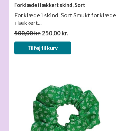
Forklæde i lækkert skind, Sort
Forklæde i skind, Sort Smukt forklæde
i lækkert...
Den
Den
500,00
kr.
250,00
kr.
oprindelige
aktuelle
pris
pris
Tilføj til kurv
var:
er:
500,00 kr..
250,00 kr..