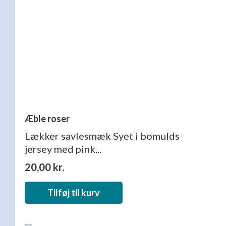
Æble roser
Lækker savlesmæk Syet i bomulds
jersey med pink...
20,00
kr.
Tilføj til kurv