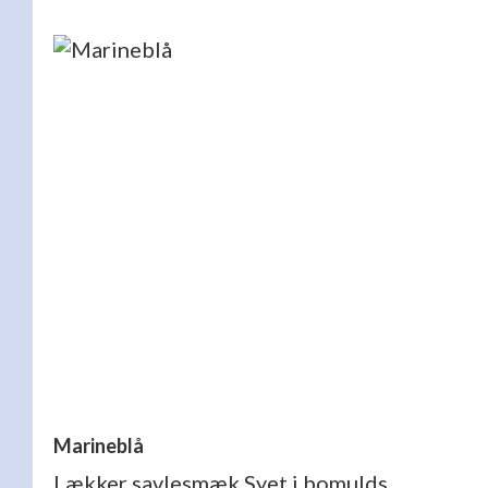
Marineblå
Lækker savlesmæk Syet i bomulds