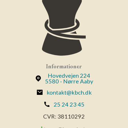
Informationer
Hovedvejen 224
5580 - Nørre Aaby
kontakt@kbch.dk
25 24 23 45
CVR:
38110292