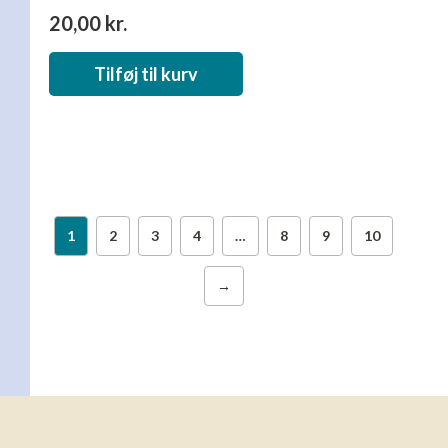
20,00
kr.
Tilføj til kurv
1
2
3
4
…
8
9
10
→