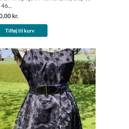
. 46...
0,00
kr.
Tilføj til kurv