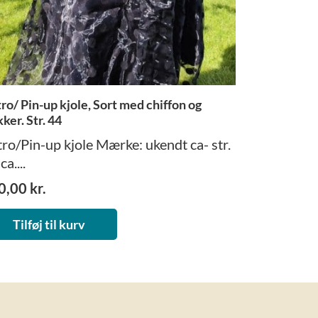
ro/ Pin-up kjole, Sort med chiffon og
kker. Str. 44
ro/Pin-up kjole Mærke: ukendt ca- str.
ca....
0,00
kr.
Tilføj til kurv