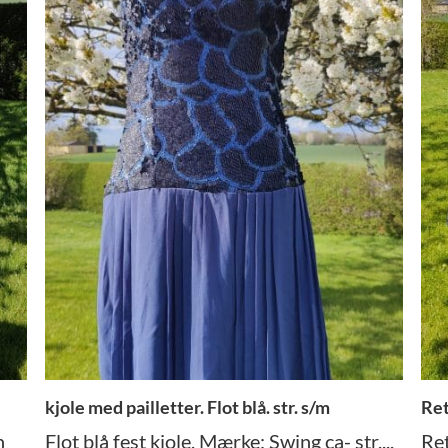
kjole med pailletter. Flot blå. str. s/m
Ret
n
Flot blå fest kjole. Mærke: Swing ca- str....
Re