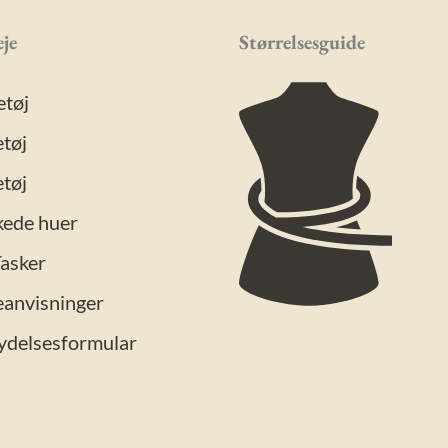
je
Størrelsesguide
etøj
tøj
tøj
kede huer
Tasker
eanvisninger
ydelsesformular