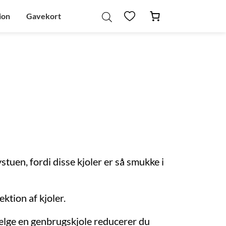
ion
Gavekort
tuen, fordi disse kjoler er så smukke i
ktion af kjoler.
vælge en genbrugskjole reducerer du