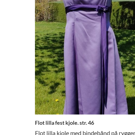
Flot lilla fest kjole. str. 46
Flot lilla kjole med bindebånd på rygge