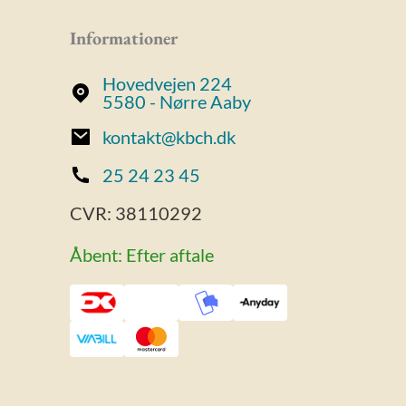
Informationer
Hovedvejen 224
5580 - Nørre Aaby
kontakt@kbch.dk
25 24 23 45
CVR:
38110292
Åbent: Efter aftale