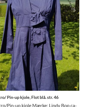
ro/ Pin-up kjole, Flot blå. str. 46
tro/Pin-up kjole Mærke: Lindy Bop ca-