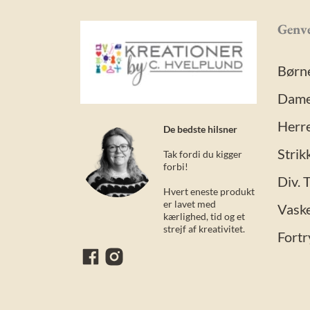
Genve
Børn
Dame
Herre
De bedste hilsner
Strik
Tak fordi du kigger
forbi!
Div. 
Hvert eneste produkt
er lavet med
Vask
kærlighed, tid og et
strejf af kreativitet.
Fortr