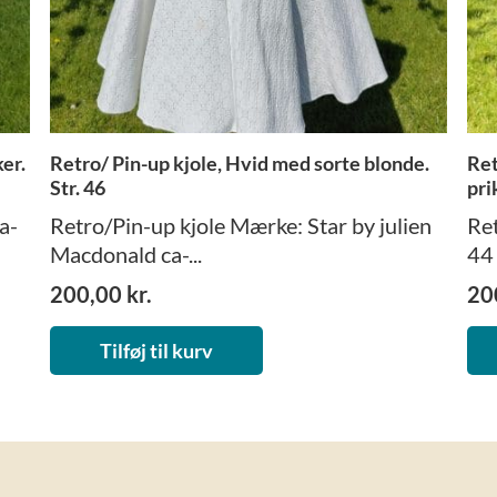
ker.
Retro/ Pin-up kjole, Hvid med sorte blonde.
Ret
Str. 46
pri
a-
Retro/Pin-up kjole Mærke: Star by julien
Ret
Macdonald ca-...
44 
200,00
kr.
20
Tilføj til kurv