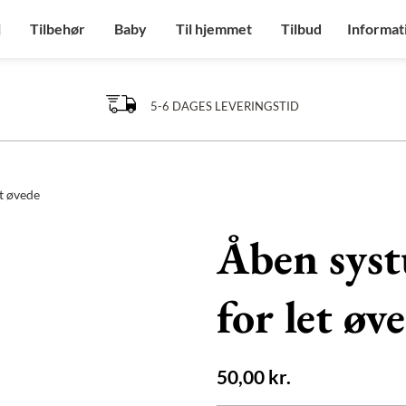
j
Tilbehør
Baby
Til hjemmet
Tilbud
Informat
5-6 DAGES LEVERINGSTID
et øvede
Åben syst
for let øv
50,00
kr.