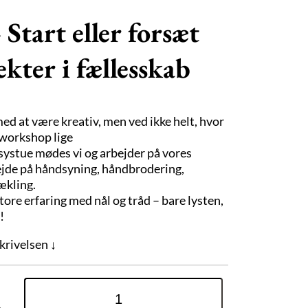
 Start eller forsæt
ekter i fællesskab
med at være kreativ, men ved ikke helt, hvor
 workshop lige
g systue mødes vi og arbejder på vores
ejde på håndsyning, håndbrodering,
ækling.
ore erfaring med nål og tråd – bare lysten,
!
krivelsen ↓
Åben
systue