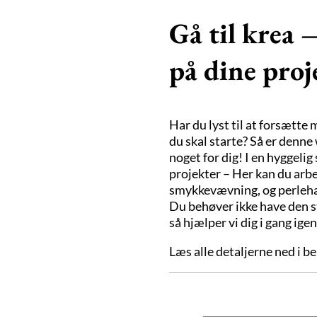
Gå til krea –
på dine proj
Har du lyst til at forsætte 
du skal starte? Så er denne
noget for dig! I en hyggeli
projekter – Her kan du arb
smykkevævning, og perleh
Du behøver ikke have den st
så hjælper vi dig i gang igen
Læs alle detaljerne ned i be