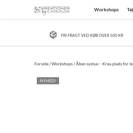
Workshops
Tø
FRI FRAGT VED KØB OVER 500 KR
Forside
/
Workshops
/ Åben systue – Krea plads for l
NYHED!