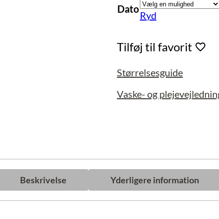
Dato
Ryd
Tilføj til favorit
Størrelsesguide
Vaske- og plejevejlednin
Beskrivelse
Yderligere information