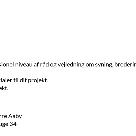
essionel niveau af råd og vejledning om syning, brode
ler til dit projekt.
ekt.
rre Aaby
 uge 34