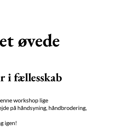
et øvede
r i fællesskab
 denne workshop lige
bejde på håndsyning, håndbrodering,
ng igen!