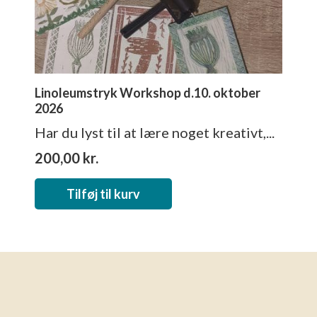
varesiden
Linoleumstryk Workshop d.10. oktober
2026
Har du lyst til at lære noget kreativt,...
200,00
kr.
Tilføj til kurv