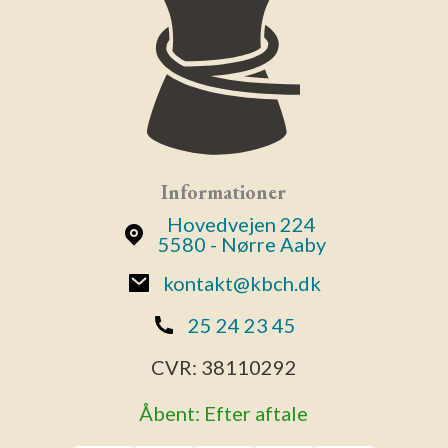
Informationer
Hovedvejen 224
5580 - Nørre Aaby
kontakt@kbch.dk
25 24 23 45
CVR:
38110292
Åbent: Efter aftale