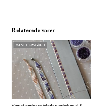
Relaterede varer
VÆVET ARMBÅND
Vævet perlearmbånds workshop d. 5.