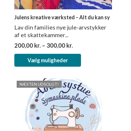
Julens kreative værksted – Alt du kan sy
Lav din families nye jule-arvstykker
af et skattekammer...
Prisinterval:
200,00
kr.
–
300,00
kr.
200,00 kr.
Dette
til
Vælg muligheder
vare
300,00 kr.
har
flere
NÆSTEN UDSOLGT!
varianter.
Mulighederne
kan
vælges
på
varesiden