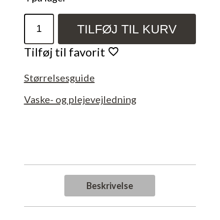
Væve-
TILFØJ TIL KURV
workshop
for
Tilføj til favorit
begyndere
Uge:
Størrelsesguide
37,
38,
Vaske- og plejevejledning
39
og
40.
antal
Beskrivelse