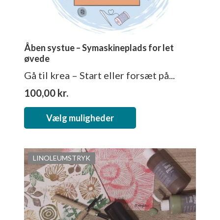
Åben systue – Symaskineplads for let
øvede
Gå til krea – Start eller forsæt på...
100,00
kr.
Dette
Vælg muligheder
vare
har
flere
LINOLEUMSTRYK
varianter.
Mulighederne
kan
vælges
på