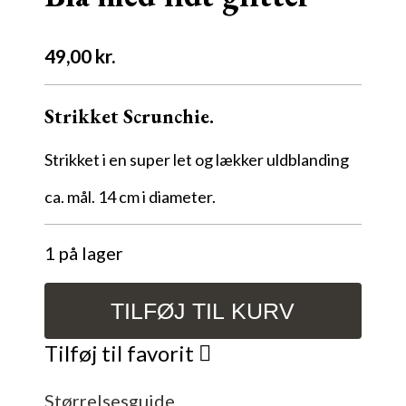
49,00
kr.
Strikket Scrunchie.
Strikket i en super let og lækker uldblanding
ca. mål. 14 cm i diameter.
1 på lager
TILFØJ TIL KURV
Strikket
Scrunchie,
Tilføj til favorit
Blå
med
Størrelsesguide