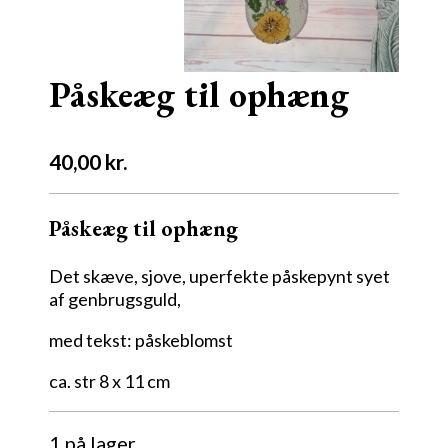
Påskeæg til ophæng
40,00
kr.
Påskeæg til ophæng
Det skæve, sjove, uperfekte påskepynt syet
af genbrugsguld,
med tekst: påskeblomst
ca. str 8 x 11 cm
1 på lager