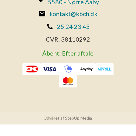
5580 - Nørre Aaby
kontakt@kbch.dk
25 24 23 45
CVR:
38110292
Åbent: Efter aftale
Udviklet af StepUp Media