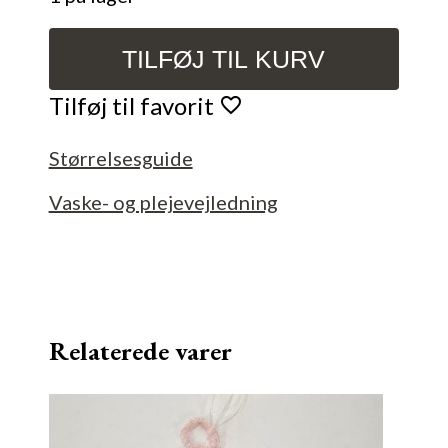
TILFØJ TIL KURV
Påskeæg
til
Tilføj til favorit
ophæng
antal
Størrelsesguide
Vaske- og plejevejledning
Relaterede varer