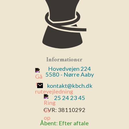
Informationer
Hovedvejen 224
5580 - Nørre Aaby
kontakt@kbch.dk
25 24 23 45
CVR:
38110292
Åbent: Efter aftale