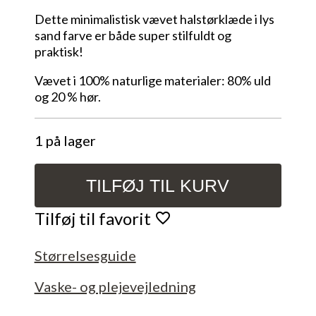
Dette minimalistisk vævet halstørklæde i lys
sand farve er både super stilfuldt og
praktisk!
Vævet i 100% naturlige materialer: 80% uld
og 20 % hør.
1 på lager
TILFØJ TIL KURV
Minimalistisk
vævet
Tilføj til favorit
halstørklæde
antal
Størrelsesguide
Vaske- og plejevejledning