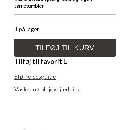
tørretumbler
1 på lager
TILFØJ TIL KURV
Hue
med
Tilføj til favorit
retro
mønstre.
Størrelsesguide
Str.
48-
Vaske- og plejevejledning
52
cm/
2-
5
år