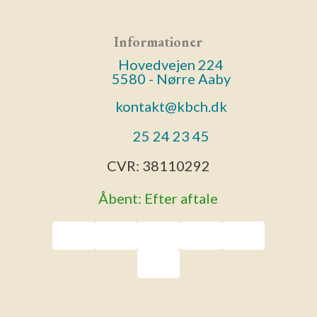
Informationer
Hovedvejen 224
5580 - Nørre Aaby
kontakt@kbch.dk
25 24 23 45
CVR:
38110292
Åbent: Efter aftale