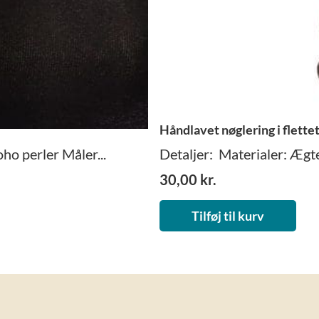
Håndlavet nøglering i flette
o perler Måler...
Detaljer: Materialer: Ægte
30,00
kr.
Tilføj til kurv