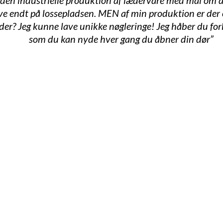
den industrielle produktion af lædervare med mål om a
have endt på lossepladsen. MEN af min produktion er de
? Jeg kunne lave unikke nøgleringe! Jeg håber du forkæl
som du kan nyde hver gang du åbner din dør”