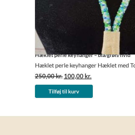
Hæklet perle keyhanger – blå/grøn/hvid
Hæklet perle keyhanger Hæklet med Toh
Den
Den
250,00
kr.
100,00
kr.
oprindelige
aktuelle
pris
pris
Tilføj til kurv
var:
er:
250,00 kr..
100,00 kr..