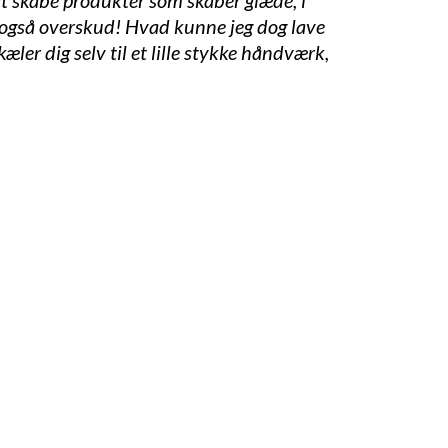
t skabe produkter som skaber glæde, i
r også overskud! Hvad kunne jeg dog lave
er dig selv til et lille stykke håndværk,