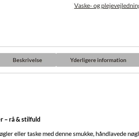
Vaske- og plejevejlednin
Beskrivelse
Yderligere information
– rå & stilfuld
e nøgler eller taske med denne smukke, håndlavede nøgl