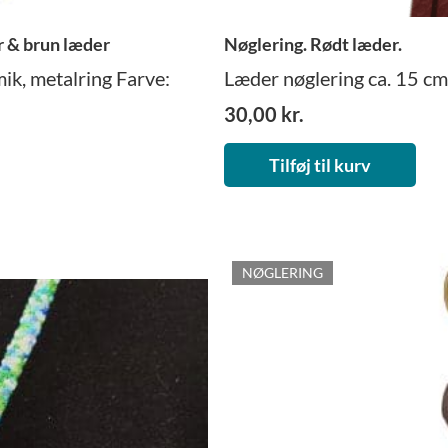
r & brun læder
Nøglering. Rødt læder.
ik, metalring Farve:
Læder nøglering ca. 15 cm
30,00
kr.
Tilføj til kurv
NØGLERING