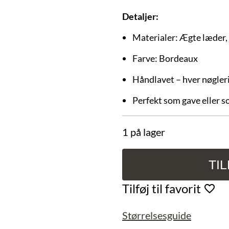
Detaljer:
Materialer: Ægte læder,
Farve: Bordeaux
Håndlavet – hver nøgleri
Perfekt som gave eller so
1 på lager
TI
Håndlavet
nøglering
Tilføj til favorit
med
læderfrynser
Størrelsesguide
antal