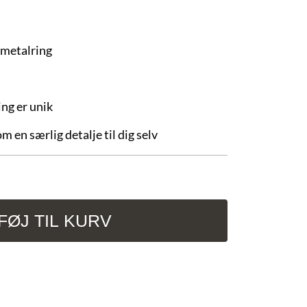
 metalring
ng er unik
m en særlig detalje til dig selv
LFØJ TIL KURV