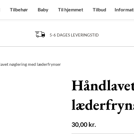
j
Tilbehør
Baby
Til hjemmet
Tilbud
Informat
5-6 DAGES LEVERINGSTID
avet nøglering med læderfrynser
Håndlavet
læderfryn
30,00
kr.