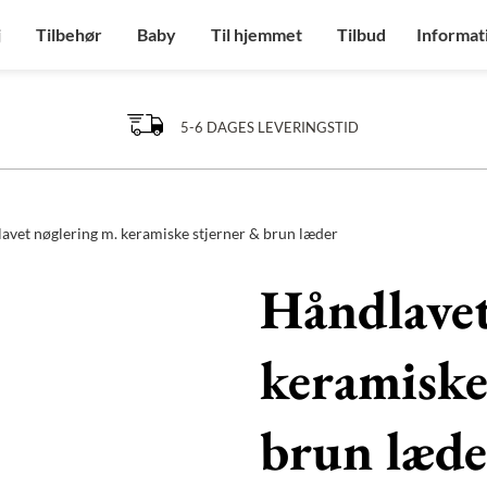
j
Tilbehør
Baby
Til hjemmet
Tilbud
Informat
5-6 DAGES LEVERINGSTID
avet nøglering m. keramiske stjerner & brun læder
Håndlavet
keramiske
brun læde