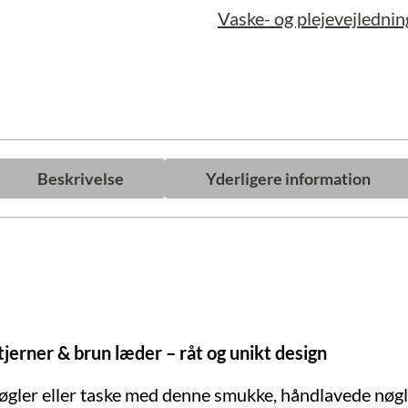
Vaske- og plejevejlednin
Beskrivelse
Yderligere information
erner & brun læder – råt og unikt design
e nøgler eller taske med denne smukke, håndlavede nøgl