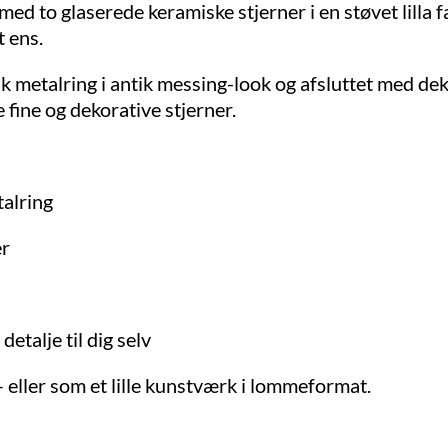
ed to glaserede keramiske stjerner i en støvet lilla 
t ens.
k metalring i antik messing-look og afsluttet med de
ine og dekorative stjerner.
talring
er
etalje til dig selv
– eller som et lille kunstværk i lommeformat.