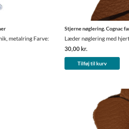
ner
Stjerne nøglering. Cognac fa
ik, metalring Farve:
Læder nøglering med hjerte.
30,00
kr.
Tilføj til kurv