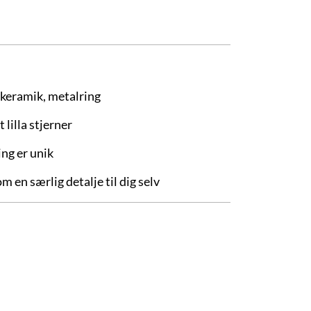
 keramik, metalring
 lilla stjerner
ng er unik
m en særlig detalje til dig selv