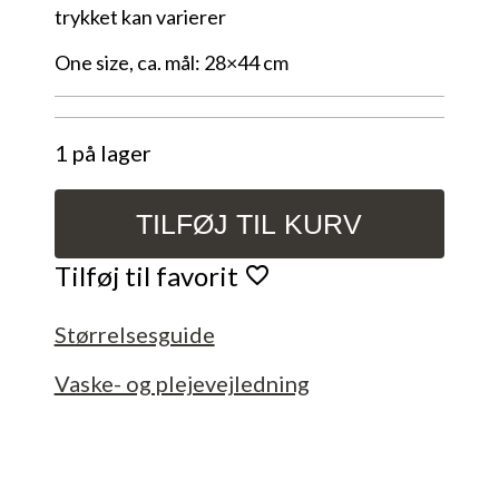
trykket kan varierer
One size, ca. mål: 28×44 cm
1 på lager
TILFØJ TIL KURV
Grå
med
Tilføj til favorit
striber
antal
Størrelsesguide
Vaske- og plejevejledning