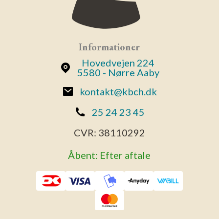
Informationer
Hovedvejen 224
5580 - Nørre Aaby
kontakt@kbch.dk
25 24 23 45
CVR:
38110292
Åbent: Efter aftale