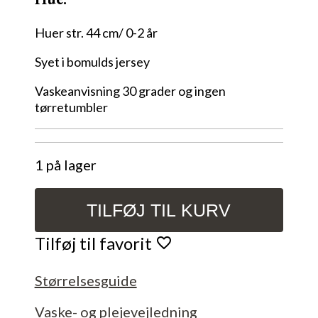
Huer str. 44 cm/ 0-2 år
Syet i bomulds jersey
Vaskeanvisning 30 grader og ingen
tørretumbler
1 på lager
TILFØJ TIL KURV
Blomster
hue
Tilføj til favorit
Str.
44
Størrelsesguide
cm/
0-
Vaske- og plejevejledning