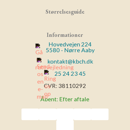
Størrelsesguide
Informationer
Hovedvejen 224
5580 - Nørre Aaby
kontakt@kbch.dk
25 24 23 45
CVR:
38110292
Åbent: Efter aftale