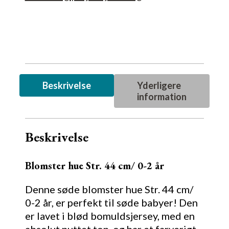
2
år
antal
Beskrivelse
Yderligere
information
Beskrivelse
Blomster hue Str. 44 cm/ 0-2 år
Denne søde blomster hue Str. 44 cm/
0-2 år, er perfekt til søde babyer! Den
er lavet i blød bomuldsjersey, med en
absolut nuttet top, og har et farverigt