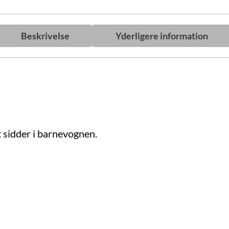
Beskrivelse
Yderligere information
t sidder i barnevognen.