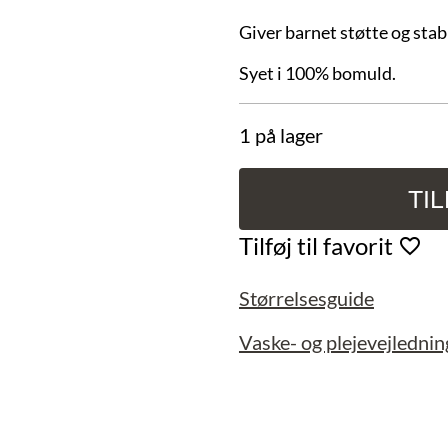
Giver barnet støtte og stab
Syet i 100% bomuld.
1 på lager
TI
Barnevognspude,
Indianer
Tilføj til favorit
med
blå
Størrelsesguide
kanter.
antal
Vaske- og plejevejlednin