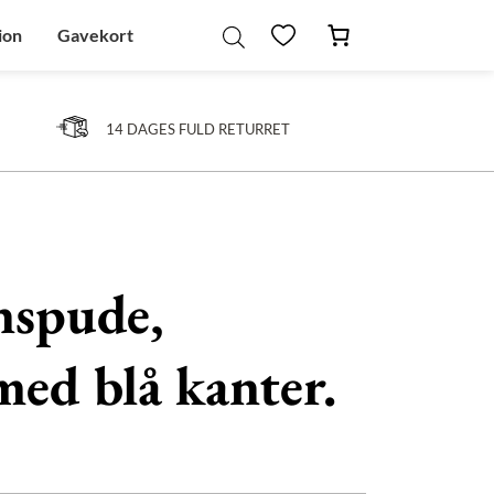
ion
Gavekort
14 DAGES FULD RETURRET
nspude,
med blå kanter.