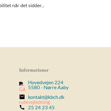
litet når det sidder...
Informationer
Hovedvejen 224
5580 - Nørre Aaby
kontakt@kbch.dk
25 24 23 45