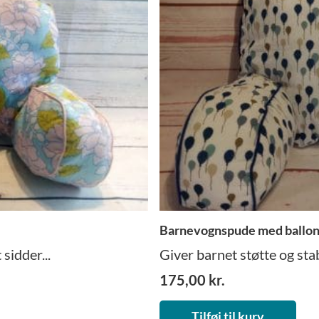
Barnevognspude med ballo
sidder...
Giver barnet støtte og stabi
175,00
kr.
Tilføj til kurv