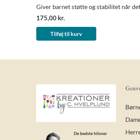
Giver barnet støtte og stabilitet når det 
175,00
kr.
Tilføj til kurv
Genve
Børn
Dame
Herre
De bedste hilsner