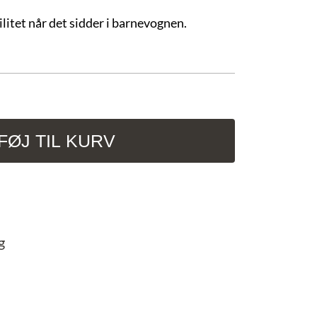
ilitet når det sidder i barnevognen.
LFØJ TIL KURV
g