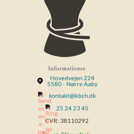
Informationer
Hovedvejen 224
5580 - Nørre Aaby
kontakt@kbch.dk
25 24 23 45
CVR:
38110292