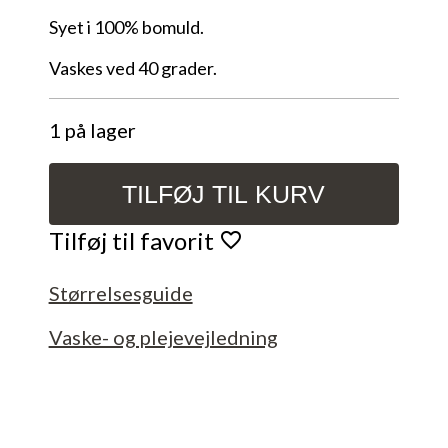
Syet i 100% bomuld.
Vaskes ved 40 grader.
1 på lager
TILFØJ TIL KURV
Baby
sengetøj
Tilføj til favorit
-
med
Størrelsesguide
luftballoner.
antal
Vaske- og plejevejledning