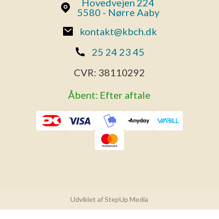
Hovedvejen 224
5580 - Nørre Aaby
kontakt@kbch.dk
25 24 23 45
CVR:
38110292
Åbent: Efter aftale
Udviklet af StepUp Media