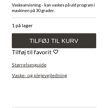
Vaskeanvisning – kan vaskes på uld program i
maskinen på 30 grader.
1 på lager
TILFØJ TIL KURV
Strikket
Halsedisse,
Tilføj til favorit
blå
med
Størrelsesguide
glimmer.
antal
Vaske- og plejevejledning