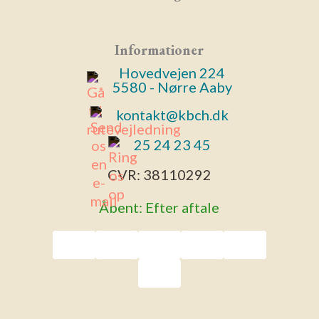
Informationer
Hovedvejen 224
5580 - Nørre Aaby
kontakt@kbch.dk
25 24 23 45
CVR:
38110292
Åbent: Efter aftale