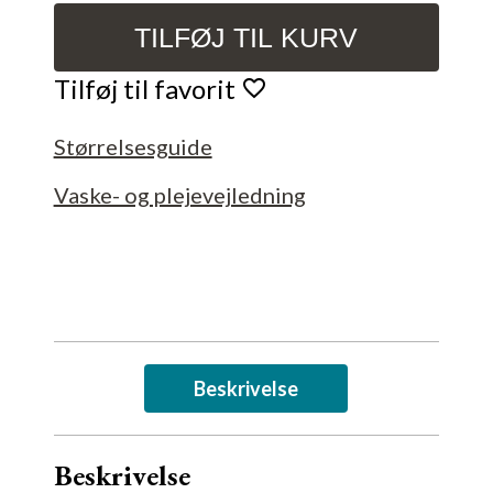
TILFØJ TIL KURV
Aflangt
Fad,
Tilføj til favorit
Blå
marbel
Størrelsesguide
antal
Vaske- og plejevejledning
Beskrivelse
Beskrivelse