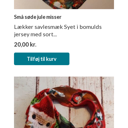
Små søde jule misser
Lækker savlesmæk Syet i bomulds
jersey med sort...
20,00
kr.
Tilføj til kurv