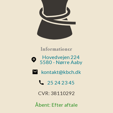
Informationer
Hovedvejen 224
5580 - Nørre Aaby
kontakt@kbch.dk
25 24 23 45
CVR:
38110292
Åbent: Efter aftale