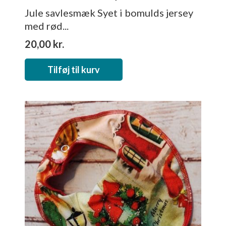
Jule savlesmæk Syet i bomulds jersey
med rød...
20,00
kr.
Tilføj til kurv