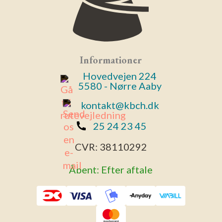
Informationer
Hovedvejen 224
5580 - Nørre Aaby
kontakt@kbch.dk
25 24 23 45
CVR:
38110292
Åbent: Efter aftale