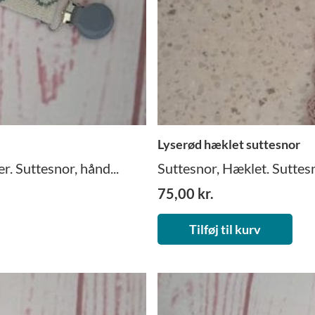
Lyserød hæklet suttesnor
r. Suttesnor, hånd...
Suttesnor, Hæklet. Suttes
75,00
kr.
Tilføj til kurv