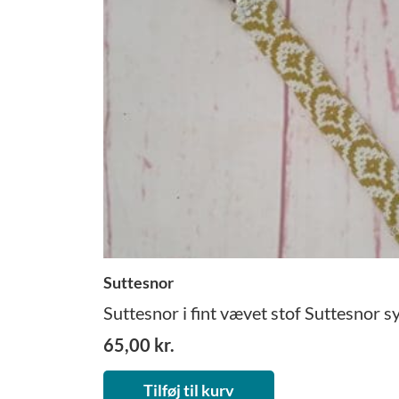
Suttesnor
Suttesnor i fint vævet stof Suttesnor sye
65,00
kr.
Tilføj til kurv