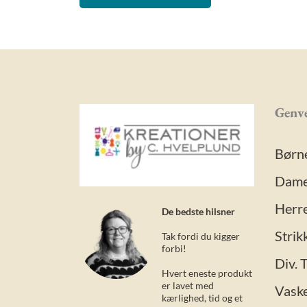
Genve
Børn
Dame
Herre
De bedste hilsner
Strik
Tak fordi du kigger
forbi!
Div. 
Hvert eneste produkt
er lavet med
Vask
kærlighed, tid og et