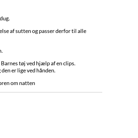
 dug.
se af sutten og passer derfor til alle
m.
Barnes tøj ved hjælp af en clips.
 den er lige ved hånden.
noren om natten