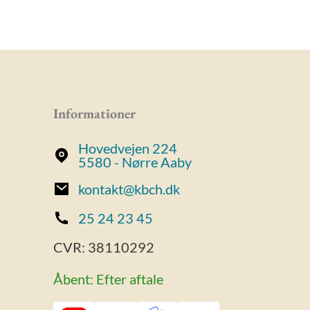
Informationer
Hovedvejen 224
5580 - Nørre Aaby
kontakt@kbch.dk
25 24 23 45
CVR:
38110292
Åbent: Efter aftale