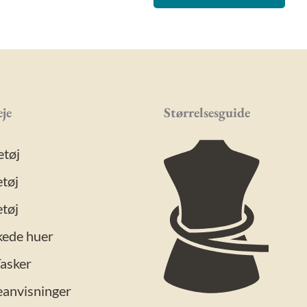
je
Størrelsesguide
etøj
tøj
tøj
kede huer
Tasker
eanvisninger