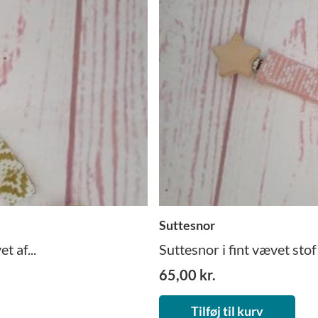
Suttesnor
t af...
Suttesnor i fint vævet stof 
65,00
kr.
Tilføj til kurv